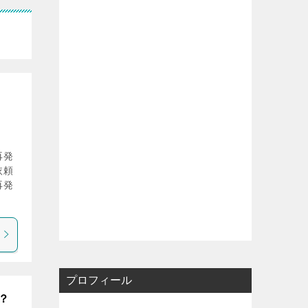
再発
依頼
再発
プロフィール
？