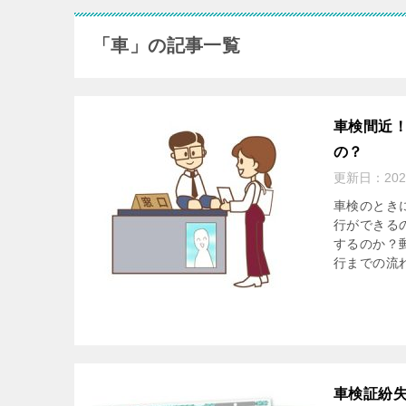
「車」の記事一覧
車検間近
の？
更新日：
20
車検のとき
行ができる
するのか？
行までの流
車検証紛