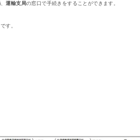
局
、
運輸支局
の窓口で手続きをすることができます。
りです。
」