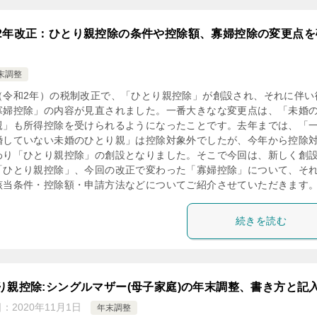
2年改正：ひとり親控除の条件や控除額、寡婦控除の変更点を
末調整
（令和2年）の税制改正で、「ひとり親控除」が創設され、それに伴い
寡婦控除」の内容が見直されました。一番大きなな変更点は、「未婚
親」も所得控除を受けられるようになったことです。去年までは、「
婚していない未婚のひとり親」は控除対象外でしたが、今年から控除
わり「ひとり親控除」の創設となりました。そこで今回は、新しく創
「ひとり親控除」、今回の改正で変わった「寡婦控除」について、そ
該当条件・控除額・申請方法などについてご紹介させていただきます
続きを読む
り親控除:シングルマザー(母子家庭)の年末調整、書き方と記
日：
2020年11月1日
年末調整