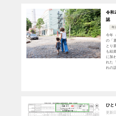
令和
認
年
今年
の「
とり
も結
に加
れた
れの
ひと
更新