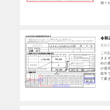
個々
令和
更新
この
きま
めの
が適
前半
て書