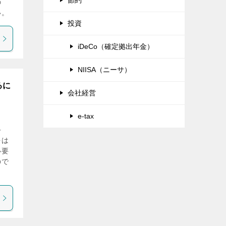
の
い。
投資
iDeCo（確定拠出年金）
NIISA（ニーサ）
るに
会社経営
e-tax
手
をは
必要
ので