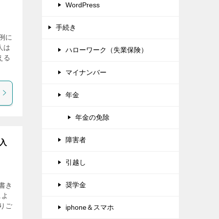
WordPress
手続き
例に
人は
ハローワーク（失業保険）
える
マイナンバー
年金
年金の免除
障害者
入
引越し
奨学金
書き
によ
りご
iphone＆スマホ