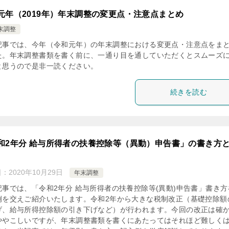
元年（2019年）年末調整の変更点・注意点まとめ
末調整
記事では、今年（令和元年）の年末調整における変更点・注意点をま
た。年末調整書類を書く前に、一通り目を通していただくとスムーズ
と思うので是非一読ください。
続きを読む
和2年分 給与所得者の扶養控除等（異動）申告書」の書き方
日：
2020年10月29日
年末調整
記事では、「令和2年分 給与所得者の扶養控除等(異動)申告書」書き方
例を交えご紹介いたします。令和2年から大きな税制改正（基礎控除額
げ、給与所得控除額の引き下げなど）が行われます。今回の改正は確
ややこしいですが、年末調整書類を書くにあたってはそれほど難しく