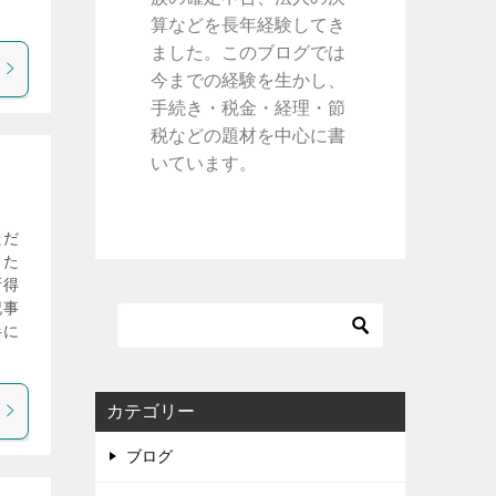
算などを長年経験してき
ました。このブログでは
今までの経験を生かし、
手続き・税金・経理・節
税などの題材を中心に書
いています。
ただ
うた
所得
記事
半に
カテゴリー
ブログ