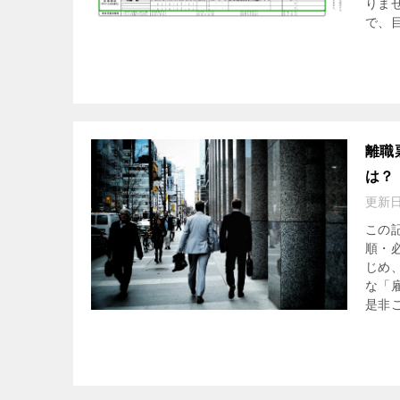
りま
で、
離職
は？
更新
この
順・
じめ
な「
是非