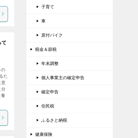
子育て
車
原付バイク
って
税金＆節税
年末調整
得の
るた
個人事業主の確定申告
注意
に分
確定申告
扶養
住民税
ふるさと納税
健康保険