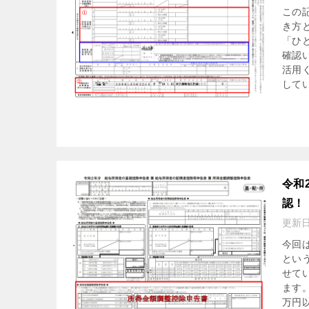
この
き方
「ひ
確認
活用
して
令和
認！
更新
今回
とい
せて
ます
万円