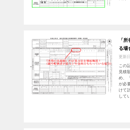
「所
る場
更新
この
見積
め、
が必
けて
して