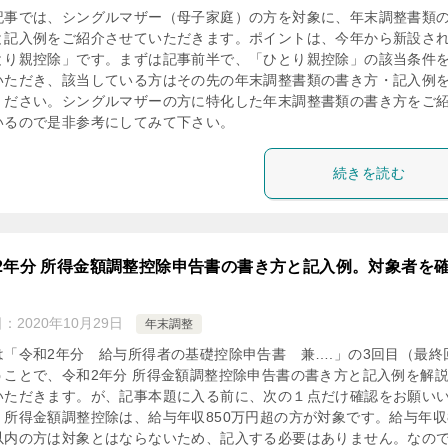
記事では、シングルマザー（母子家庭）の方を対象に、年末調整書類
と記入例をご紹介させていただきます。ポイントは、今年から新設さ
とり親控除」です。まずは記事前半で、「ひとり親控除」の該当条件
いただき、該当している方はその先の年末調整書類の書き方・記入例
ください。シングルマザーの方に特化した年末調整書類の書き方をご
いるので是非参考にしてみて下さい。
続きを読む
2年分 所得金額調整控除申告書の書き方と記入例。対象者を
日：
2020年10月29日
年末調整
は「令和2年分 給与所得者の基礎控除申告書 兼….」の3回目（最終
うことで、令和2年分 所得金額調整控除申告書の書き方と記入例を解
いただきます。が、記事本題に入る前に、次の１点だけ確認をお願い
。所得金額調整控除は、給与年収850万円超の方が対象です。給与年収8
以内の方は対象とはならないため、記入する必要はありません。なの