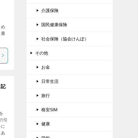
介護保険
国民健康保険
とめ
に書
社会保険（協会けんぽ）
その他
お金
日常生活
と記
旅行
格安SIM
を
の引
健康
かに
はあ
節約