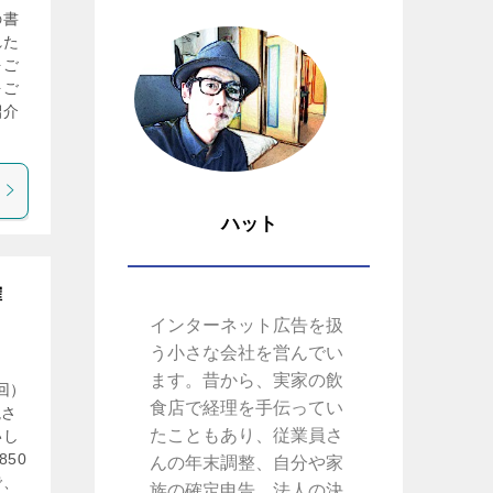
の書
れた
をご
をご
紹介
ハット
確
インターネット広告を扱
う小さな会社を営んでい
ます。昔から、実家の飲
回）
食店で経理を手伝ってい
説さ
たこともあり、従業員さ
いし
50
んの年末調整、自分や家
で、
族の確定申告、法人の決