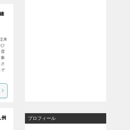
確
従来
のひ
一度
対象
設さ
れぞ
。
入例
プロフィール