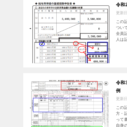
令和
更新
この
つい
全員
人は
令和
例
更新
この
方・
って
自身