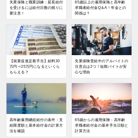
失業保険と職業訓練：延長給付
65歳以上の雇用保険と高年齢
を受けるには給付日数の残りに
求職者給付金Q＆A！年金との
要注意！
関係は？
【就業促進定着手当】給料30
失業保険受給中のアルバイトの
万円⇒25万円になるといくら
注意点は2つ！短期バイトが安
もらえる？
心な理由
高年齢雇用継続給付の条件：支
65歳からの雇用保険：高年齢
給限度額と基本給付金の計算方
求職者給付金の基本手当日額と
法を確認
計算方法