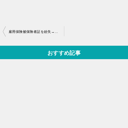
投
雇用保険被保険者証を紛失→ハローワークで即日5分で再発行してくれた話
稿
ナ
おすすめ記事
ビ
ゲ
ー
シ
ョ
ン