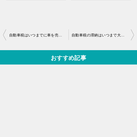
投
自動車税はいつまでに車を売ればかからない？廃車手続き完了日を確認
自動車税の滞納はいつまで大丈夫？差し押さえまでの流れと期間を確認
稿
ナ
おすすめ記事
ビ
ゲ
ー
シ
ョ
ン