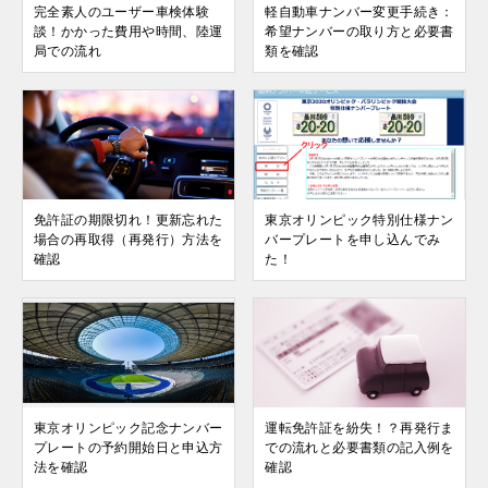
完全素人のユーザー車検体験
軽自動車ナンバー変更手続き：
談！かかった費用や時間、陸運
希望ナンバーの取り方と必要書
局での流れ
類を確認
免許証の期限切れ！更新忘れた
東京オリンピック特別仕様ナン
場合の再取得（再発行）方法を
バープレートを申し込んでみ
確認
た！
東京オリンピック記念ナンバー
運転免許証を紛失！？再発行ま
プレートの予約開始日と申込方
での流れと必要書類の記入例を
法を確認
確認