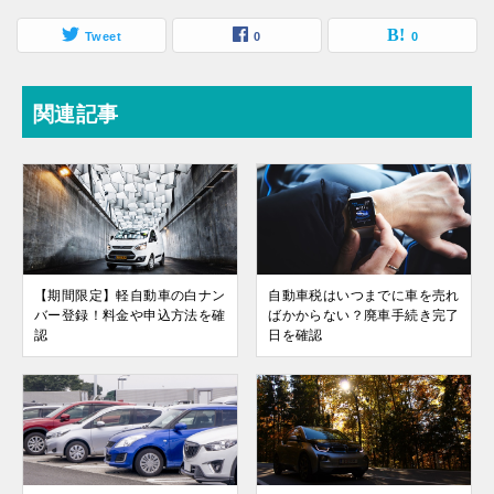
Tweet
0
0
関連記事
【期間限定】軽自動車の白ナン
自動車税はいつまでに車を売れ
バー登録！料金や申込方法を確
ばかからない？廃車手続き完了
認
日を確認