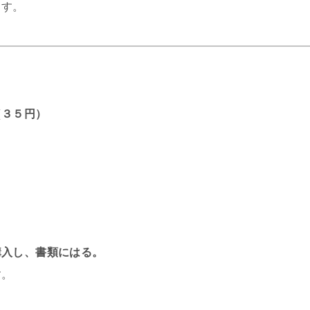
ます。
（３５円）
購入し、書類にはる。
す。