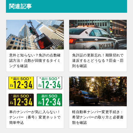
関連記事
意外と知らない？免許の点数確
免許証の更新忘れ！期限切れで
認方法！点数が回復するタイミ
違反するとどうなる？罰金・罰
ングを確認
則を確認
車のナンバーが気に入らない！
軽自動車ナンバー変更手続き：
ナンバー（番号）変更ネットで
希望ナンバーの取り方と必要書
簡単申込
類を確認