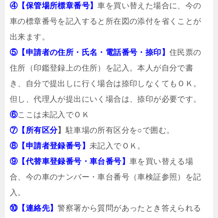
④【保管場所標章番号】
車を買い替えた場合に、今の
車の標章番号を記入すると所在図の添付を省くことが
出来ます。
⑤【申請者の住所・氏名・電話番号・捺印】
住民票の
住所（印鑑登録上の住所）を記入。本人が自分で書
き、自分で提出しに行く場合は捺印しなくてもＯＫ。
但し、代理人が提出にいく場合は、捺印が必要です。
⑥
ここは未記入でＯＫ
⑦【所有区分
】
駐車場の所有区分を○で囲む。
⑧【申請者登録番号】
未記入でＯＫ。
⑨【代替車登録番号・車台番号】
車を買い替える場
合、今の車のナンバー・車台番号（車検証参照）を記
入。
⑩【連絡先】
警察署から質問があったとき答えられる