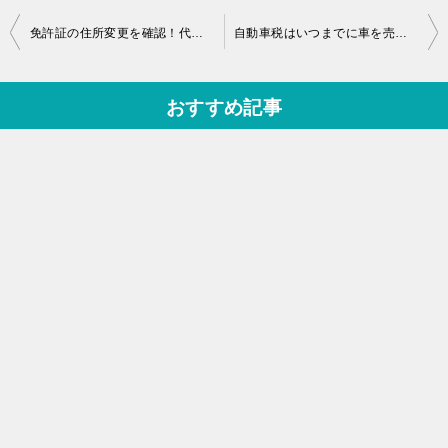
投
免許証の住所変更を確認！代理人が警察署で手続きする場合は？
自動車税はいつまでに車を売ればかからない？廃車手続き完了日を確認
稿
ナ
おすすめ記事
ビ
ゲ
ー
シ
ョ
ン