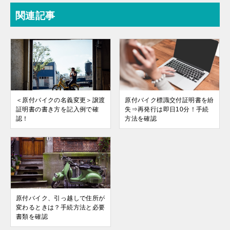
関連記事
＜原付バイクの名義変更＞譲渡
原付バイク標識交付証明書を紛
証明書の書き方を記入例で確
失⇒再発行は即日10分！手続
認！
方法を確認
原付バイク、引っ越しで住所が
変わるときは？手続方法と必要
書類を確認