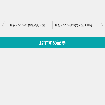
投
＜原付バイクの名義変更＞譲渡証明書の書き方を記入例で確認！
原付バイク標識交付証明書を紛失⇒再発行は即日10分！手続方法を確認
稿
ナ
おすすめ記事
ビ
ゲ
ー
シ
ョ
ン