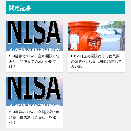
関連記事
SBI証券でNISA口座を開設して
NISA口座の開設に使う住民票
みた！開設までの流れや期間
の除票を、役所に郵送請求して
は？
みた話
SBI証券のNISA口座開設②：申
請書・住民票（委任状）を送
付！