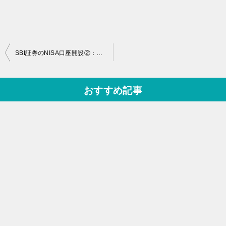
投
SBI証券のNISA口座開設②：申請書・住民票（委任状）を送付！
稿
ナ
おすすめ記事
ビ
ゲ
ー
シ
ョ
ン