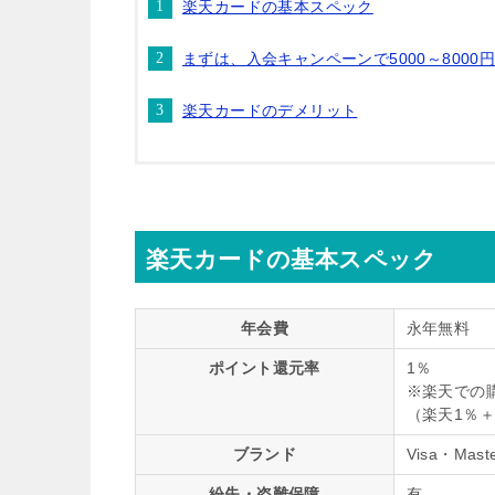
楽天カードの基本スペック
まずは、入会キャンペーンで5000～800
楽天カードのデメリット
楽天カードの基本スペック
年会費
永年無料
ポイント還元率
1％
※楽天での
（楽天1％
ブランド
Visa・Mast
紛失・盗難保障
有