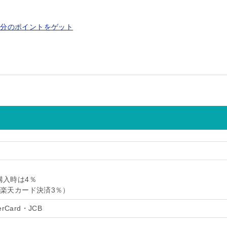
0円分のポイントをゲット
購入時は4％
＋楽天カード決済3％）
erCard・JCB