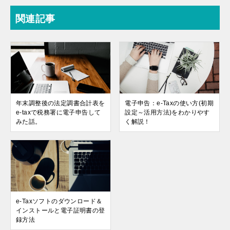
関連記事
年末調整後の法定調書合計表を
電子申告：e-Taxの使い方(初期
e-taxで税務署に電子申告して
設定～活用方法)をわかりやす
みた話。
く解説！
e-Taxソフトのダウンロード＆
インストールと電子証明書の登
録方法