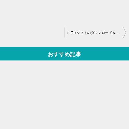
投
e-Taxソフトのダウンロード＆インストールと電子証明書の登録方法
稿
ナ
おすすめ記事
ビ
ゲ
ー
シ
ョ
ン