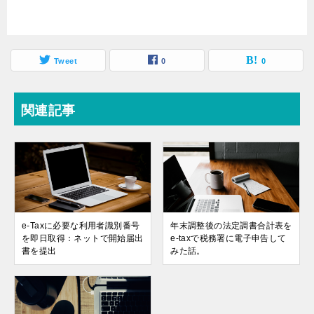
Tweet
0
0
関連記事
e-Taxに必要な利用者識別番号
年末調整後の法定調書合計表を
を即日取得：ネットで開始届出
e-taxで税務署に電子申告して
書を提出
みた話。