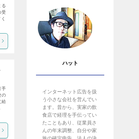
よる
の受
てく
ハット
め
童手
インターネット広告を扱
校の
う小さな会社を営んでい
支給
ます。昔から、実家の飲
し
食店で経理を手伝ってい
たこともあり、従業員さ
んの年末調整、自分や家
族の確定申告、法人の決