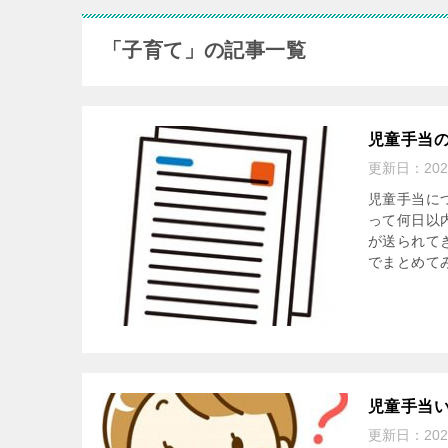
「子育て」の記事一覧
児童手当
更新日：
20
児童手当に
って何日以
が送られて
でまとめて
児童手当
更新日：
20