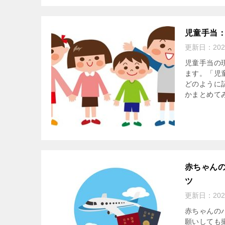
児童手当
更新日：
20
児童手当の
ます。「児
どのように
かまとめて
赤ちゃん
ツ
更新日：
20
赤ちゃんの
願いしても