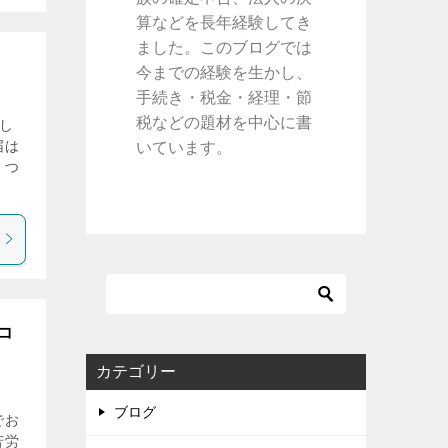
算などを長年経験してき
ました。このブログでは
今までの経験を生かし、
手続き・税金・経理・節
税などの題材を中心に書
し
届は
いています。
くつ
コ
カテゴリー
ブログ
でお
苦労