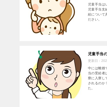
児童手当は
児童手当支
給について
ださい。
児童手当
更新日：
20
中には離婚
当の受給者
寮に入寮し
されるのか
た。