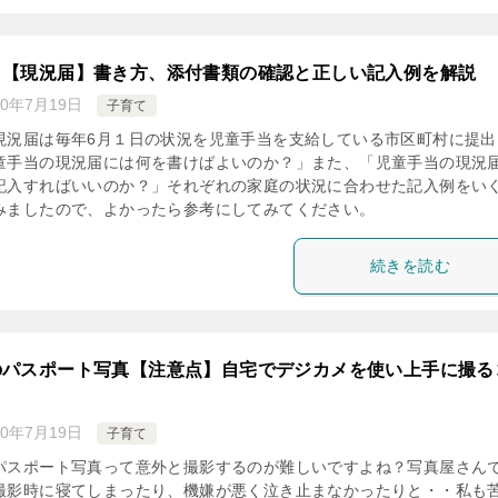
：【現況届】書き方、添付書類の確認と正しい記入例を解説
20年7月19日
子育て
現況届は毎年6月１日の状況を児童手当を支給している市区町村に提出
童手当の現況届には何を書けばよいのか？」また、「児童手当の現況
記入すればいいのか？」それぞれの家庭の状況に合わせた記入例をい
みましたので、よかったら参考にしてみてください。
続きを読む
のパスポート写真【注意点】自宅でデジカメを使い上手に撮る
20年7月19日
子育て
パスポート写真って意外と撮影するのが難しいですよね？写真屋さん
撮影時に寝てしまったり、機嫌が悪く泣き止まなかったりと・・私も