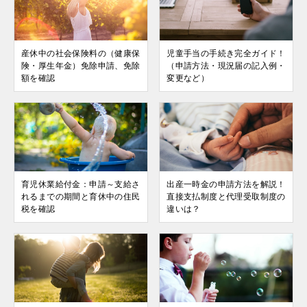
産休中の社会保険料の（健康保
児童手当の手続き完全ガイド！
険・厚生年金）免除申請、免除
（申請方法・現況届の記入例・
額を確認
変更など）
育児休業給付金：申請～支給さ
出産一時金の申請方法を解説！
れるまでの期間と育休中の住民
直接支払制度と代理受取制度の
税を確認
違いは？