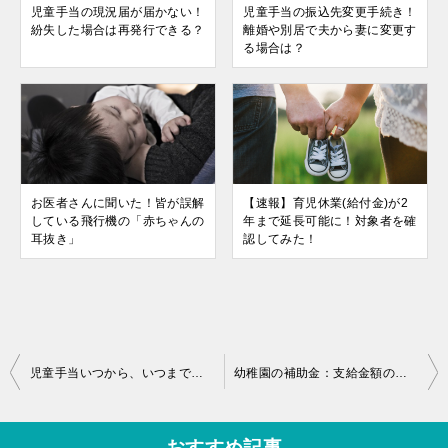
児童手当の現況届が届かない！
児童手当の振込先変更手続き！
紛失した場合は再発行できる？
離婚や別居で夫から妻に変更す
る場合は？
お医者さんに聞いた！皆が誤解
【速報】育児休業(給付金)が2
している飛行機の「赤ちゃんの
年まで延長可能に！対象者を確
耳抜き」
認してみた！
投
児童手当いつから、いつまで？共働き、所得制限、金額についてQ&A
幼稚園の補助金：支給金額の確認方法を解説、補助金はいくら？
稿
ナ
おすすめ記事