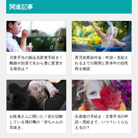
関連記事
児童手当の振込先変更手続き！
育児休業給付金：申請～支給さ
離婚や別居で夫から妻に変更す
れるまでの期間と育休中の住民
る場合は？
税を確認
お医者さんに聞いた！皆が誤解
出産後の手続き：児童手当の申
している飛行機の「赤ちゃんの
請～受給まで、いつ？いくらも
耳抜き」
えるの？