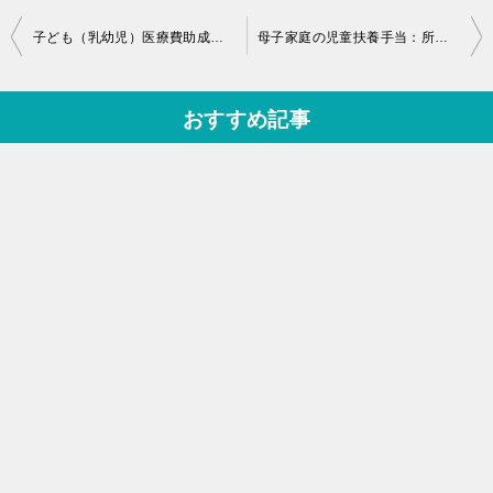
投
子ども（乳幼児）医療費助成制度の申請方法、助成されない医療費は？
母子家庭の児童扶養手当：所得制限の確認方法と支給額の計算式を解説
稿
ナ
おすすめ記事
ビ
ゲ
ー
シ
ョ
ン