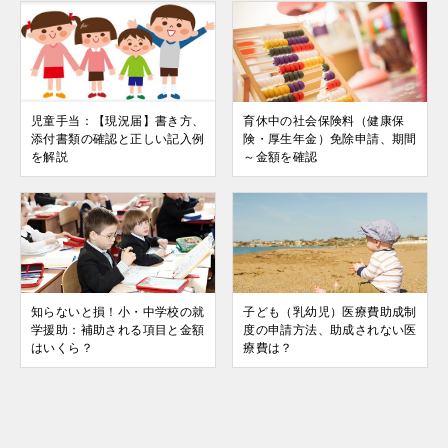
児童手当：【現況届】書き方、
育休中の社会保険料（健康保
添付書類の確認と正しい記入例
険・厚生年金）免除申請、期間
を解説
～金額を確認
知らないと損！小・中学校の就
子ども（乳幼児）医療費助成制
学援助：補助される項目と金額
度の申請方法、助成されない医
はいくら？
療費は？