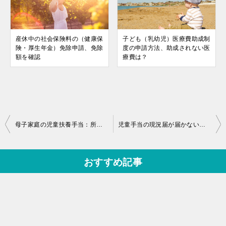
産休中の社会保険料の（健康保
子ども（乳幼児）医療費助成制
険・厚生年金）免除申請、免除
度の申請方法、助成されない医
額を確認
療費は？
投
母子家庭の児童扶養手当：所得制限の確認方法と支給額の計算式を解説
児童手当の現況届が届かない！紛失した場合は再発行できる？
稿
ナ
おすすめ記事
ビ
ゲ
ー
シ