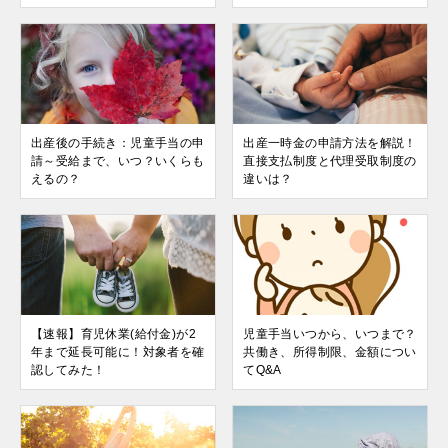
出産後の手続き：児童手当の申
出産一時金の申請方法を解説！
請～受給まで、いつ？いくらも
直接支払制度と代理受取制度の
えるの？
違いは？
【速報】育児休業(給付金)が2
児童手当いつから、いつまで？
年まで延長可能に！対象者を確
共働き、所得制限、金額につい
認してみた！
てQ&A