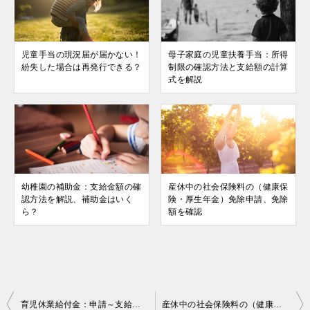
児童手当の現況届が届かない！
母子家庭の児童扶養手当：所得
紛失した場合は再発行できる？
制限の確認方法と支給額の計算
式を解説
幼稚園の補助金：支給金額の確
産休中の社会保険料の（健康保
認方法を解説、補助金はいく
険・厚生年金）免除申請、免除
ら？
額を確認
投
育児休業給付金：申請～支給されるまでの期間と育休中の住民税を確認
産休中の社会保険料の（健康保険・厚生年金）免除申請、免除額を確認