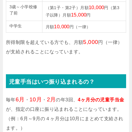
3歳～小学校修
10,000
（第1子・第2子）月額
円（第3
了前
15,000
子以降）月額
円
中学生
10,000
月額
円（一律）
5,000
所得制限を超えている方でも、月額
円（一律）
が支給されることになっています。
児童手当はいつ振り込まれるの？
6月
10月
2月
毎年
・
・
の年3回、
4ヶ月分の児童手当金
が、指定の口座に振り込まれることになっています。
（例：6月～9月の４ヶ月分は10月にまとめて支給され
ます。）