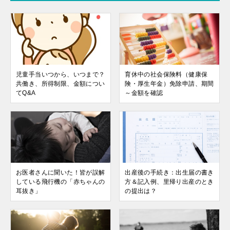
児童手当いつから、いつまで？
育休中の社会保険料（健康保
共働き、所得制限、金額につい
険・厚生年金）免除申請、期間
てQ&A
～金額を確認
お医者さんに聞いた！皆が誤解
出産後の手続き：出生届の書き
している飛行機の「赤ちゃんの
方＆記入例、里帰り出産のとき
耳抜き」
の提出は？