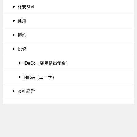
格安SIM
健康
節約
投資
iDeCo（確定拠出年金）
NIISA（ニーサ）
会社経営
e-tax
TOPへ
シェア
気になるノート
TOP
手続き
子育て