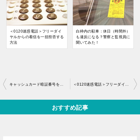
＜0120迷惑電話＞フリーダイ
白枠内の駐車：休日（時間外）
ヤルからの着信を一括拒否する
も違反になる？警察と監視員に
方法
聞いてみた！
投
キャッシュカード暗証番号を間違えてロック?各銀行のロック解除方法！
＜0120迷惑電話＞フリーダイヤルからの着信を一括拒否する方法
稿
ナ
おすすめ記事
ビ
ゲ
ー