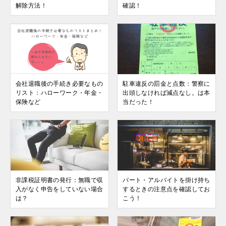
解除方法！
確認！
会社退職後の手続き必要なもの
駐車違反の罰金と点数：警察に
リスト：ハローワーク・年金・
出頭しなければ減点なし。は本
保険など
当だった！
非課税証明書の発行：無職で収
パート・アルバイトを掛け持ち
入がなく申告をしていない場合
するときの注意点を確認してお
は？
こう！