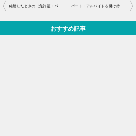
投
結婚したときの（免許証・パスポート・年金など）氏名変更手続きまとめ
パート・アルバイトを掛け持ちするときの注意点を確認しておこう！
稿
ナ
おすすめ記事
ビ
ゲ
ー
シ
ョ
ン