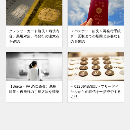
クレジットカード紛失！補償内
＜パスポート紛失＞再発行手続
容、悪用対策、再発行の注意点
き！受取までの期間と必要なも
を確認
のを確認
【Suica・PASMO紛失】悪用
＜0120迷惑電話＞フリーダイ
対策～再発行の手続方法を確認
ヤルからの着信を一括拒否する
方法