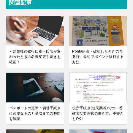
関連記事
＜結婚後の銀行口座＞氏名が変
Ponta紛失・破損したときの再
わったときの名義変更手続きを
発行、最短でポイント移行する
確認！
方法
パスポートの更新：切替手続き
役所手続き(住民票等)での一番
に必要なものと受取までの時間
確実な委任状の書き方。手書き
を確認
もOK！