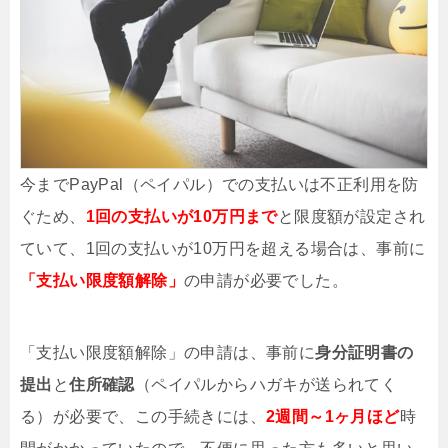
今までPayPal（ペイパル）での支払いは不正利用を防
ぐため、
1回の支払いが10万円まで
と限度額が設定され
ていて、1回の支払いが10万円を超える場合は、事前に
「支払い限度額解除」
の申請が必要でした。
「支払い限度額解除」の申請は、事前に
身分証明書の
提出
と
住所確認
（ペイパルからハガキが送られてく
る）が必要で、この手続きには、
2週間～1ヶ月ほど
時