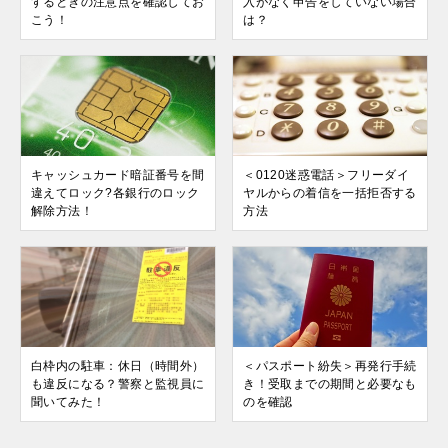
するときの注意点を確認してお
入がなく申告をしていない場合
こう！
は？
キャッシュカード暗証番号を間
＜0120迷惑電話＞フリーダイ
違えてロック?各銀行のロック
ヤルからの着信を一括拒否する
解除方法！
方法
白枠内の駐車：休日（時間外）
＜パスポート紛失＞再発行手続
も違反になる？警察と監視員に
き！受取までの期間と必要なも
聞いてみた！
のを確認