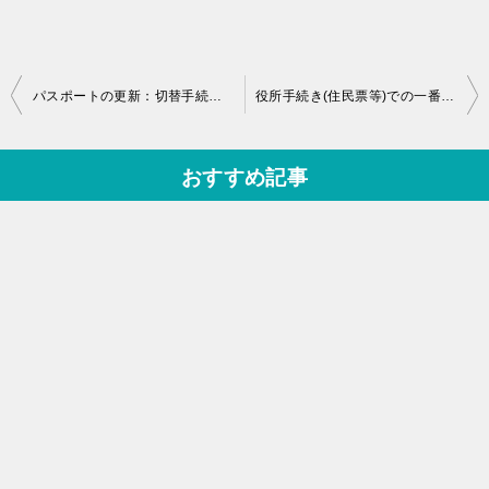
投
パスポートの更新：切替手続きに必要なものと受取までの時間を確認
役所手続き(住民票等)での一番確実な委任状の書き方。手書きもOK！
稿
ナ
おすすめ記事
ビ
ゲ
ー
シ
ョ
ン