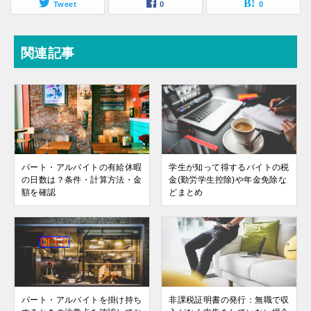
Tweet
0
0
関連記事
パート・アルバイトの有給休暇
学生が知って得するバイトの税
の日数は？条件・計算方法・金
金(勤労学生控除)や年金免除な
額を確認
どまとめ
パート・アルバイトを掛け持ち
非課税証明書の発行：無職で収