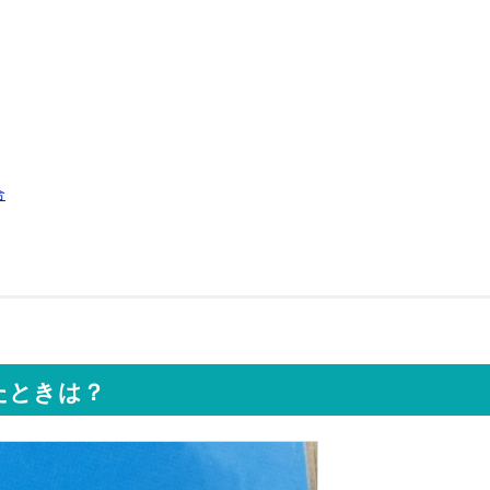
合
たときは？