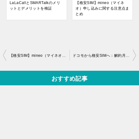
LaLaCallとSMARTalkのメリ
【格安SIM】mineo（マイネ
ットとデメリットを検証
オ）申し込みに関する注意点ま
とめ
投
【格安SIM】mineo（マイネオ）申し込みに関する注意点まとめ
ドコモから格安SIMへ：解約月過ぎちゃった人必見！MNP損得計算
稿
ナ
おすすめ記事
ビ
ゲ
ー
シ
ョ
ン