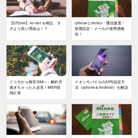
【0円sim】so-net を検証、タ
iphoneとmineo：通信速度・
ダより高い理由は！？
初期設定・メールの使用感報
告！
ドコモから格安SIMへ：解約月
イオンモバイルのAPN設定方
過ぎちゃった人必見！MNP損
法（iphone＆Android）を解説
得計算