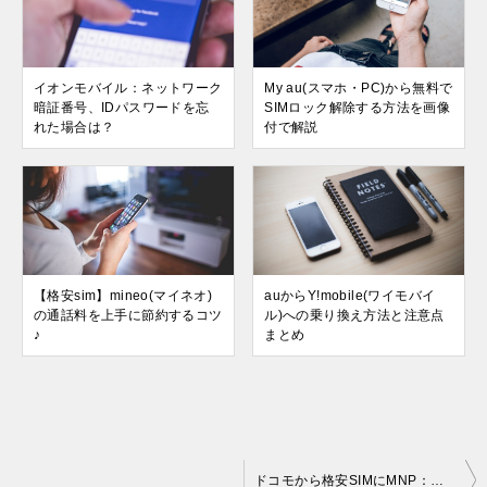
イオンモバイル：ネットワーク
My au(スマホ・PC)から無料で
暗証番号、IDパスワードを忘
SIMロック解除する方法を画像
れた場合は？
付で解説
【格安sim】mineo(マイネオ)
auからY!mobile(ワイモバイ
の通話料を上手に節約するコツ
ル)への乗り換え方法と注意点
♪
まとめ
投
ドコモから格安SIMにMNP：申し込み検討時の必須チェック項目！