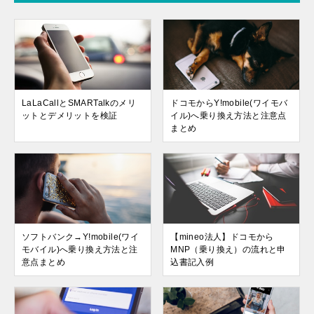
LaLaCallとSMARTalkのメリ
ドコモからY!mobile(ワイモバ
ットとデメリットを検証
イル)へ乗り換え方法と注意点
まとめ
ソフトバンク→Y!mobile(ワイ
【mineo法人】ドコモから
モバイル)へ乗り換え方法と注
MNP（乗り換え）の流れと申
意点まとめ
込書記入例