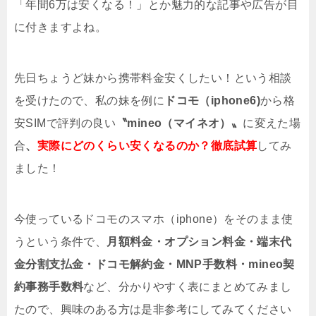
「年間6万は安くなる！」とか魅力的な記事や広告が目
に付きますよね。
先日ちょうど妹から携帯料金安くしたい！という相談
を受けたので、私の妹を例に
ドコモ（iphone6)
から格
安SIMで評判の良い
〝mineo（マイネオ）〟
に変えた場
合
、
実際にどのくらい安くなるのか？徹底試算
してみ
ました！
今使っているドコモのスマホ（iphone）をそのまま使
うという条件で、
月額料金・オプション料金・端末代
金分割支払金・ドコモ解約金・MNP手数料・mineo契
約事務手数料
など、分かりやすく表にまとめてみまし
たので、興味のある方は是非参考にしてみてください