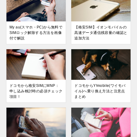
My au(スマホ・PC)から無料で
【格安SIM】イオンモバイルの
SIMロック解除する方法を画像
高速データ通信残容量の確認と
付で解説
追加方法
ドコモから格安SIMにMNP：
ドコモからY!mobile(ワイモバ
申し込み検討時の必須チェック
イル)へ乗り換え方法と注意点
項目！
まとめ