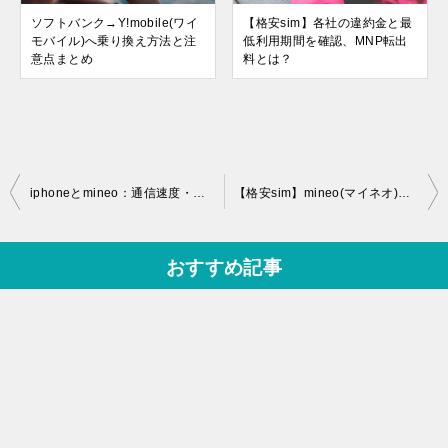
ソフトバンク→Y!mobile(ワイ
【格安sim】各社の違約金と最
モバイル)へ乗り換え方法と注
低利用期間を確認、MNP転出
意点まとめ
料とは？
投
iphoneとmineo：通信速度・初期設定・メールの使用感報告！
【格安sim】mineo(マイネオ)の通話料を上手に節約するコツ♪
稿
ナ
おすすめ記事
ビ
ゲ
ー
シ
ョ
ン