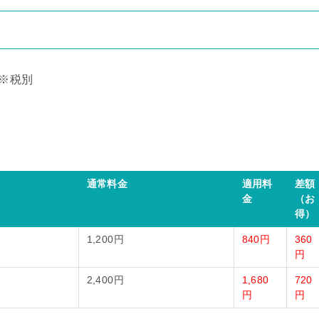
）※税別
通常料金
適用料
差額
金
（お
得）
1,200円
840円
360
円
2,400円
1,680
720
円
円