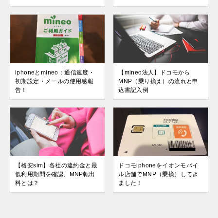
iphoneとmineo：通信速度・
【mineo法人】ドコモから
初期設定・メールの使用感報
MNP（乗り換え）の流れと申
告！
込書記入例
【格安sim】各社の違約金と最
ドコモiphoneをイオンモバイ
低利用期間を確認、MNP転出
ル店舗でMNP（乗換）してき
料とは？
ました！