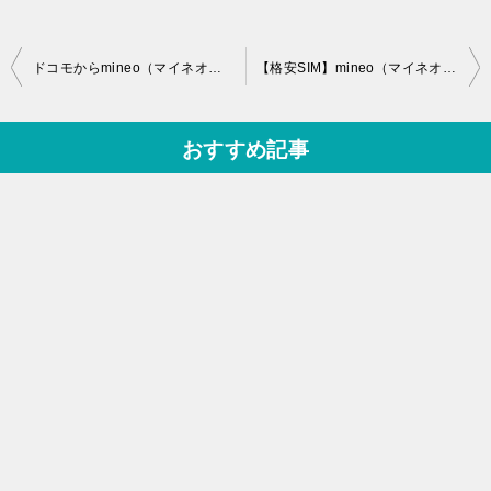
投
ドコモからmineo（マイネオ）に！本当に安いのか？徹底試算！
【格安SIM】mineo（マイネオ）申し込みに関する注意点まとめ
稿
ナ
おすすめ記事
ビ
ゲ
ー
シ
ョ
ン