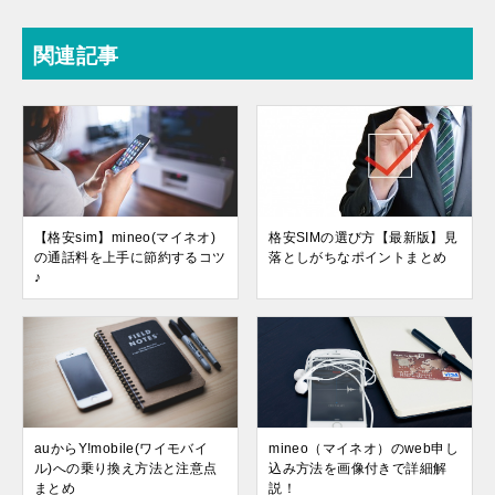
関連記事
【格安sim】mineo(マイネオ)
格安SIMの選び方【最新版】見
の通話料を上手に節約するコツ
落としがちなポイントまとめ
♪
auからY!mobile(ワイモバイ
mineo（マイネオ）のweb申し
ル)への乗り換え方法と注意点
込み方法を画像付きで詳細解
まとめ
説！