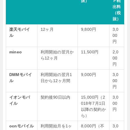
抜）
Ｐ転
出料
（税
抜）
楽天モバイ
12ヶ月
9,800円
3,0
ル
00
円
mineo
利用開始の翌月か
11,500円
2,0
ら12ヶ月
00
円
DMMモバイ
利用開始の翌月1
9,000円
3,0
ル
日から12ヶ月間
00
円
イオンモバ
契約後90日以内
15,000円（2
3,0
イル
018年7月1日
00
以降の契約か
円
ら）
ocnモバイル
利用開始月を1ヶ
8,000円（不
3,0