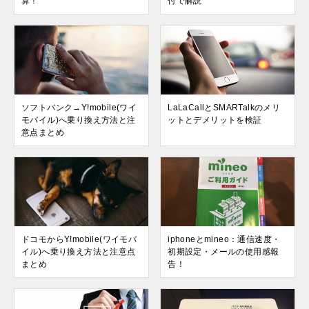
算！
付で解説
ソフトバンク→Y!mobile(ワイ
LaLaCallとSMARTalkのメリ
モバイル)へ乗り換え方法と注
ットとデメリットを検証
意点まとめ
ドコモからY!mobile(ワイモバ
iphoneとmineo：通信速度・
イル)へ乗り換え方法と注意点
初期設定・メールの使用感報
まとめ
告！