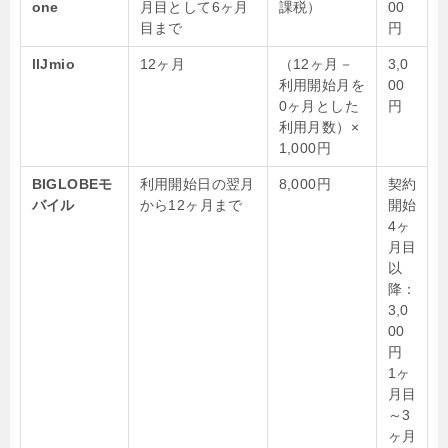
one
月目として6ヶ月
課税）
00
目まで
円
llJmio
12ヶ月
（12ヶ月－
3,0
利用開始月を
00
0ヶ月とした
円
利用月数）×
1,000円
BIGLOBEモ
利用開始日の翌月
8,000円
契約
バイル
から12ヶ月まで
開始
4ヶ
月目
以
降：
3,0
00
円
1ヶ
月目
～3
ヶ月