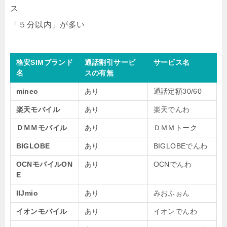
ス
「５分以内」が多い
格安SIMブランド
通話割引サービ
サービス名
名
スの有無
mineo
あり
通話定額30/60
楽天モバイル
あり
楽天でんわ
ＤＭＭモバイル
あり
ＤＭＭトーク
BIGLOBE
あり
BIGLOBEでんわ
OCNモバイルON
あり
OCNでんわ
E
IIJmio
あり
みおふぉん
イオンモバイル
あり
イオンでんわ