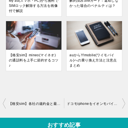
My au(スマホ・PC)から無料で
解約済みSIMカード：返却しな
SIMロック解除する方法を画像
かった場合のペナルティは？
付で解説
【格安sim】mineo(マイネオ)
auからY!mobile(ワイモバイ
の通話料を上手に節約するコツ
ル)への乗り換え方法と注意点
♪
まとめ
投
【格安sim】各社の違約金と最低利用期間を確認、MNP転出料とは？
ドコモiphoneをイオンモバイル店舗でMNP（乗換）してきました！
稿
ナ
おすすめ記事