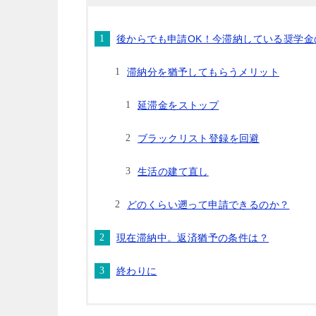
後からでも申請OK！今滞納している奨学金
滞納分を猶予してもらうメリット
延滞金をストップ
ブラックリスト登録を回避
生活の建て直し
どのくらい遡って申請できるのか？
現在滞納中。返済猶予の条件は？
終わりに