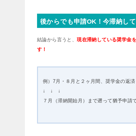
後からでも申請OK！今滞納し
結論から言うと、
現在滞納している奨学金
す！
例）7月・８月と２ヶ月間、奨学金の返
↓ ↓ ↓
７月（滞納開始月）まで遡って猶予申請