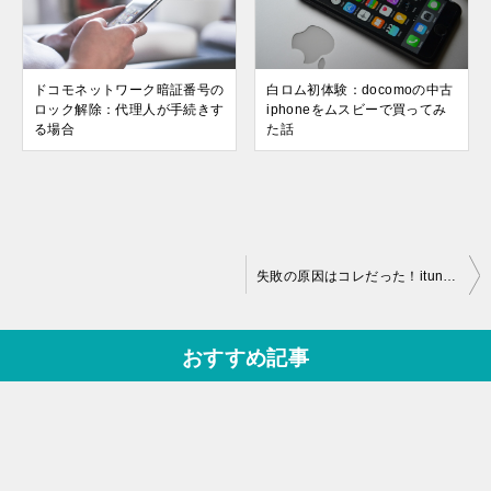
ドコモネットワーク暗証番号の
白ロム初体験：docomoの中古
ロック解除：代理人が手続きす
iphoneをムスビーで買ってみ
る場合
た話
投
失敗の原因はコレだった！itunesでのiphoneデータ移行
稿
ナ
おすすめ記事
ビ
ゲ
ー
シ