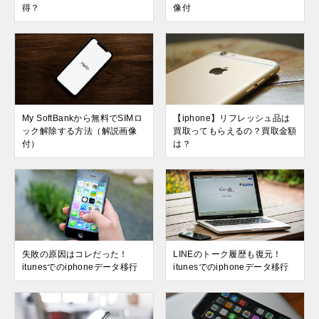
得？
像付
My SoftBankから無料でSIMロ
【iphone】リフレッシュ品は
ック解除する方法（解説画像
買取ってもらえるの？買取金額
付）
は？
失敗の原因はコレだった！
LINEのトーク履歴も復元！
itunesでのiphoneデータ移行
itunesでのiphoneデータ移行