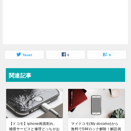
Tweet
0
0
関連記事
【ドコモ】iphone画面割れ、
マイドコモ(My docomo)から
補償サービスと修理どっちがお
無料でSIMロック解除！解説画