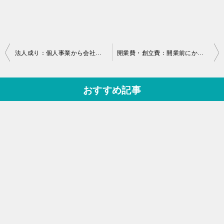
投
法人成り：個人事業から会社への車の引き継ぎ方法とお勧め経理処理！
開業費・創立費：開業前にかかった費用の経理処理を私の実例付で紹介
稿
ナ
おすすめ記事
ビ
ゲ
ー
シ
ョ
ン