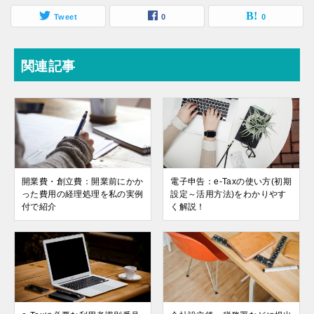
Tweet
0
0
関連記事
開業費・創立費：開業前にかか
電子申告：e-Taxの使い方(初期
った費用の経理処理を私の実例
設定～活用方法)をわかりやす
付で紹介
く解説！