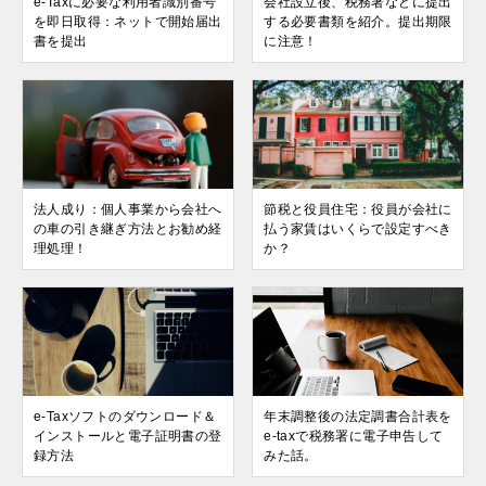
e-Taxに必要な利用者識別番号
会社設立後、税務署などに提出
を即日取得：ネットで開始届出
する必要書類を紹介。提出期限
書を提出
に注意！
法人成り：個人事業から会社へ
節税と役員住宅：役員が会社に
の車の引き継ぎ方法とお勧め経
払う家賃はいくらで設定すべき
理処理！
か？
e-Taxソフトのダウンロード＆
年末調整後の法定調書合計表を
インストールと電子証明書の登
e-taxで税務署に電子申告して
録方法
みた話。