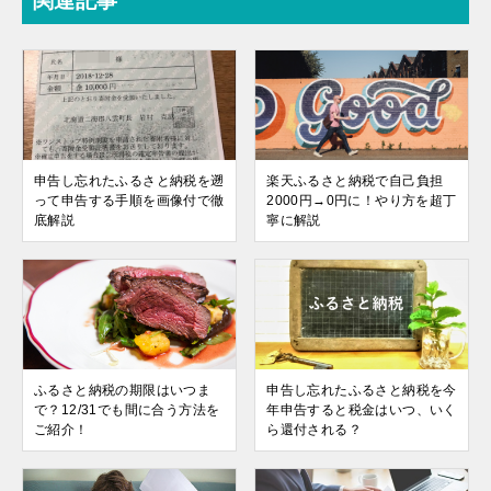
関連記事
申告し忘れたふるさと納税を遡
楽天ふるさと納税で自己負担
って申告する手順を画像付で徹
2000円→0円に！やり方を超丁
底解説
寧に解説
ふるさと納税の期限はいつま
申告し忘れたふるさと納税を今
で？12/31でも間に合う方法を
年申告すると税金はいつ、いく
ご紹介！
ら還付される？