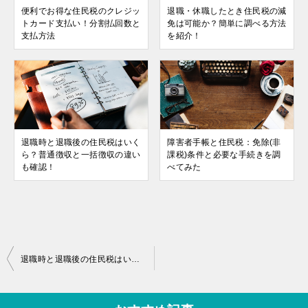
便利でお得な住民税のクレジッ
退職・休職したとき住民税の減
トカード支払い！分割払回数と
免は可能か？簡単に調べる方法
支払方法
を紹介！
退職時と退職後の住民税はいく
障害者手帳と住民税：免除(非
ら？普通徴収と一括徴収の違い
課税)条件と必要な手続きを調
も確認！
べてみた
投
退職時と退職後の住民税はいくら？普通徴収と一括徴収の違いも確認！
稿
ナ