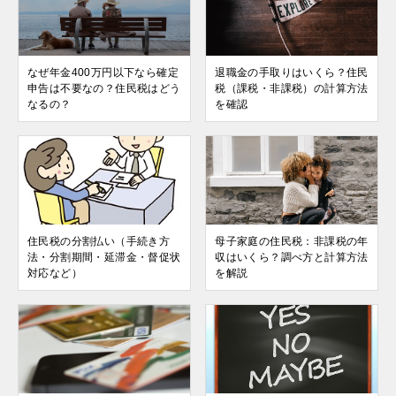
なぜ年金400万円以下なら確定
退職金の手取りはいくら？住民
申告は不要なの？住民税はどう
税（課税・非課税）の計算方法
なるの？
を確認
住民税の分割払い（手続き方
母子家庭の住民税：非課税の年
法・分割期間・延滞金・督促状
収はいくら？調べ方と計算方法
対応など）
を解説