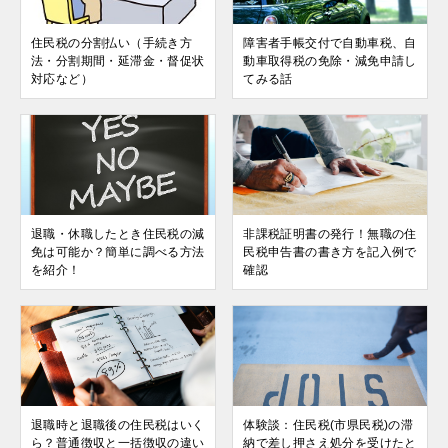
住民税の分割払い（手続き方
障害者手帳交付で自動車税、自
法・分割期間・延滞金・督促状
動車取得税の免除・減免申請し
対応など）
てみる話
退職・休職したとき住民税の減
非課税証明書の発行！無職の住
免は可能か？簡単に調べる方法
民税申告書の書き方を記入例で
を紹介！
確認
退職時と退職後の住民税はいく
体験談：住民税(市県民税)の滞
ら？普通徴収と一括徴収の違い
納で差し押さえ処分を受けたと