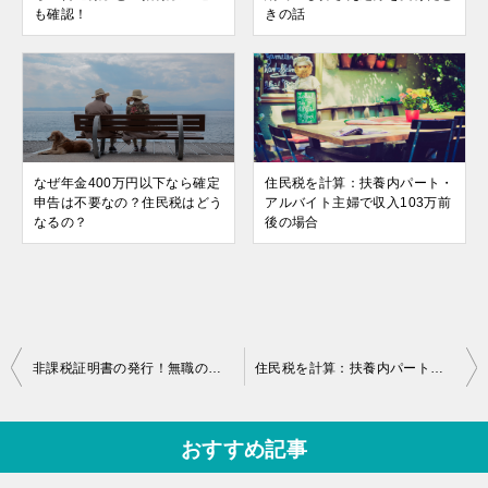
も確認！
きの話
なぜ年金400万円以下なら確定
住民税を計算：扶養内パート・
申告は不要なの？住民税はどう
アルバイト主婦で収入103万前
なるの？
後の場合
投
非課税証明書の発行！無職の住民税申告書の書き方を記入例で確認
住民税を計算：扶養内パート・アルバイト主婦で収入103万前後の場合
稿
ナ
おすすめ記事
ビ