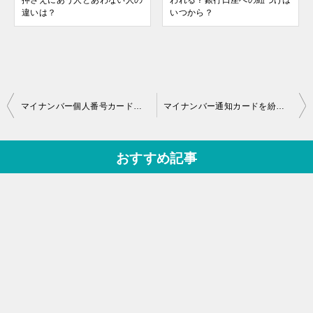
押さえにあう人とあわない人の
われる？銀行口座への紐づけは
違いは？
いつから？
投
マイナンバー個人番号カード：引っ越しのときの住所変更手続きを確認
マイナンバー通知カードを紛失→役所で再発行してもらった体験談
稿
ナ
おすすめ記事
ビ
ゲ
ー
シ
ョ
ン