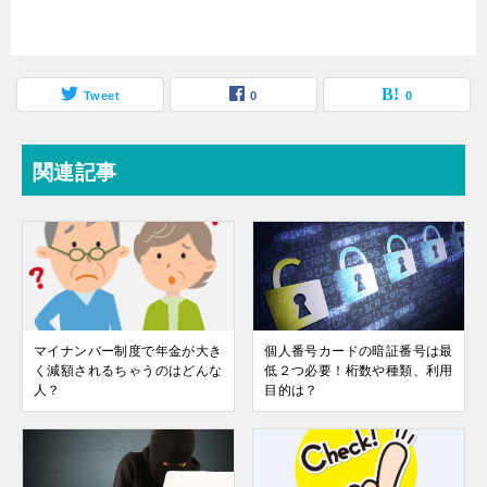
Tweet
0
0
関連記事
マイナンバー制度で年金が大き
個人番号カードの暗証番号は最
く減額されるちゃうのはどんな
低２つ必要！桁数や種類、利用
人？
目的は？