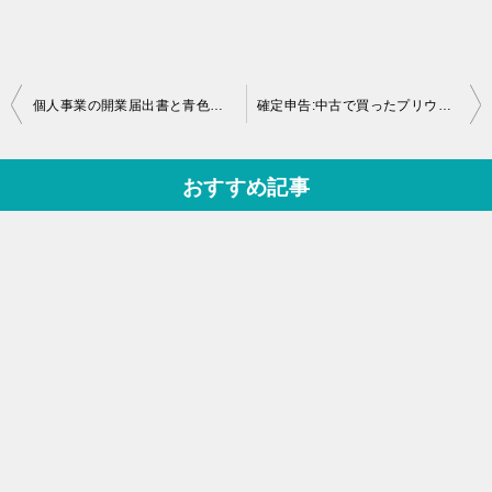
投
個人事業の開業届出書と青色申告承認申請書。書き方と提出期限を確認！
確定申告:中古で買ったプリウス(普通自動車)の減価償却費と仕訳を公開
稿
ナ
おすすめ記事
ビ
ゲ
ー
シ
ョ
ン