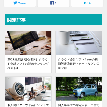
Tweet
0
0
関連記事
2017最新版:初心者向けクラウ
クラウド会計ソフトfreeeの初
ド会計ソフトお勧めランキング
期設定①銀行・カードなどの口
ベスト3
座登録
個人向けクラウド会計ソフト大
個人事業主の確定申告：中古で