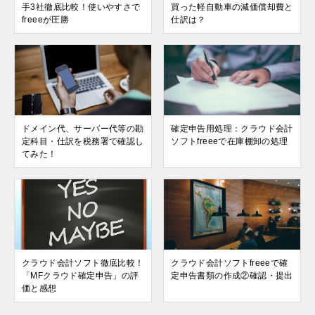
手3社徹底比較！使いやすさで
買った軽自動車の減価償却費と
freeeが圧勝
仕訳は？
ドメイン代、サーバー代等の勘
確定申告用処理：クラウド会計
定科目・仕訳を税務署で確認し
ソフトfreeeで在庫棚卸の処理
てみた！
クラウド会計ソフト徹底比較！
クラウド会計ソフトfreeeで確
「MFクラウド確定申告」の評
定申告書類の作成②確認・提出
価と感想