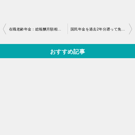
投
在職老齢年金：総報酬月額相当額の正確な計算方法！賞与や交通費は？
国民年金を過去2年分遡って免除申請した話。審査期間中の支払いは？
稿
ナ
おすすめ記事
ビ
ゲ
ー
シ
ョ
ン