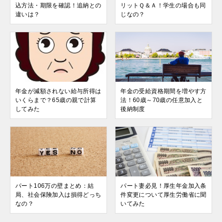
込方法・期限を確認！追納との
リットＱ＆Ａ！学生の場合も同
違いは？
じなの？
年金が減額されない給与所得は
年金の受給資格期間を増やす方
いくらまで？65歳の親で計算
法！60歳～70歳の任意加入と
してみた
後納制度
パート106万の壁まとめ：結
パート妻必見！厚生年金加入条
局、社会保険加入は損得どっち
件変更について厚生労働省に聞
なの？
いてみた