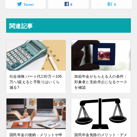
Tweet
0
0
関連記事
社会保険:パート代130万⇒106
加給年金がもらえる人の条件：
万へ!超えると手取りはいくら
対象者と支給停止になるケース
減る?
を確認
国民年金の後納：メリットや申
国民年金免除のメリット・デメ