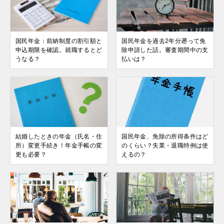
国民年金：前納制度の割引額と
国民年金を過去2年分遡って免
申込期限を確認。就職するとど
除申請した話。審査期間中の支
うなる？
払いは？
結婚したときの年金（氏名・住
国民年金、免除の所得条件はど
所）変更手続き！年金手帳の変
のくらい？失業・退職特例は使
更も必要？
えるの？