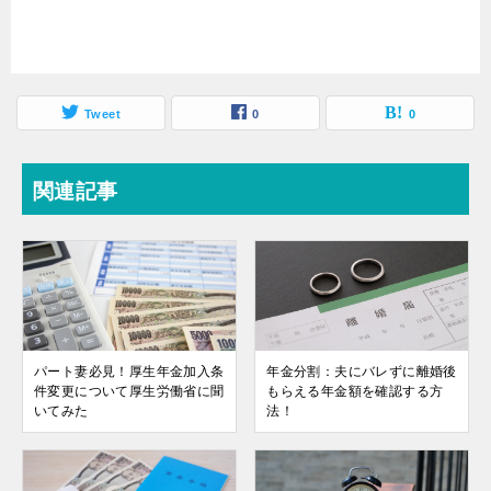
Tweet
0
0
関連記事
パート妻必見！厚生年金加入条
年金分割：夫にバレずに離婚後
件変更について厚生労働省に聞
もらえる年金額を確認する方
いてみた
法！