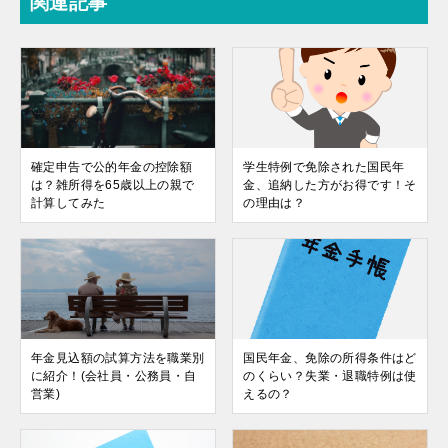
関連記事
確定申告で公的年金の控除額
学生特例で免除された国民年
は？雑所得を65歳以上の親で
金、追納した方がお得です！そ
計算してみた
の理由は？
年金見込額の試算方法を職業別
国民年金、免除の所得条件はど
に紹介！(会社員・公務員・自
のくらい？失業・退職特例は使
営業)
えるの？