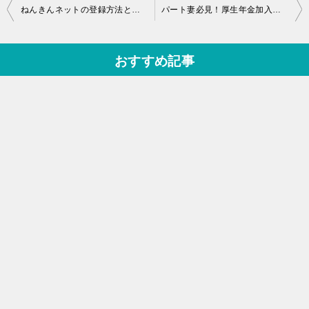
投
ねんきんネットの登録方法と自分の年金未納期間の調べ方を詳しく解説
パート妻必見！厚生年金加入条件変更について厚生労働省に聞いてみた
稿
ナ
おすすめ記事
ビ
ゲ
ー
シ
ョ
ン