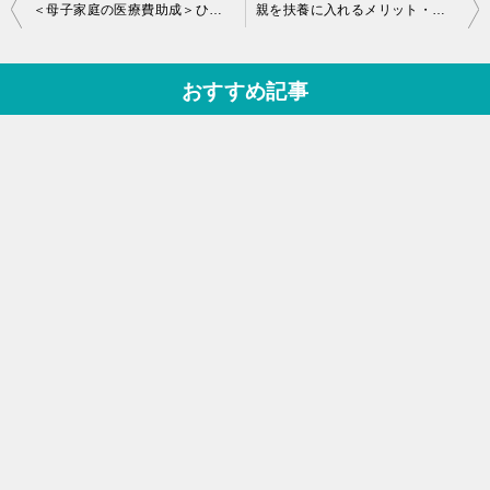
投
＜母子家庭の医療費助成＞ひとり親家庭医療費助成制度の所得制限の調べ方
親を扶養に入れるメリット・デメリット徹底検証！高額療養費には注意
稿
ナ
おすすめ記事
ビ
ゲ
ー
シ
ョ
ン