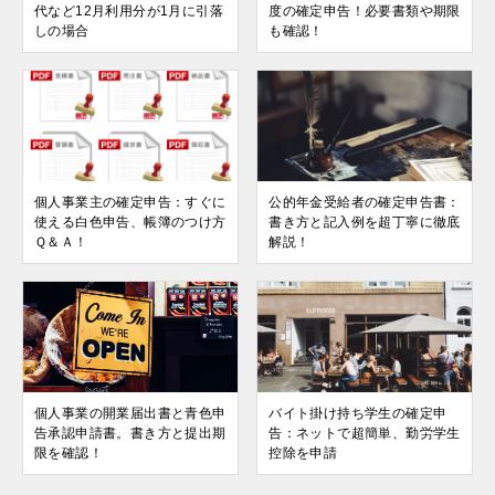
代など12月利用分が1月に引落
度の確定申告！必要書類や期限
しの場合
も確認！
個人事業主の確定申告：すぐに
公的年金受給者の確定申告書：
使える白色申告、帳簿のつけ方
書き方と記入例を超丁寧に徹底
Ｑ＆Ａ！
解説！
個人事業の開業届出書と青色申
バイト掛け持ち学生の確定申
告承認申請書。書き方と提出期
告：ネットで超簡単、勤労学生
限を確認！
控除を申請