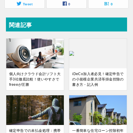
Tweet
0
0
関連記事
個人向けクラウド会計ソフト大
iDeCo加入者必見！確定申告で
手3社徹底比較！使いやすさで
の小規模企業共済等掛金控除の
freeeが圧勝
書き方・記入例
確定申告での未払金処理：携帯
一番簡単な住宅ローン控除初年