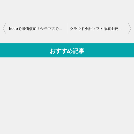
投
freeeで減価償却！今年中古で買った営業車を会計処理してみよう
クラウド会計ソフト徹底比較！「MFクラウド確定申告」の評価と感想
稿
ナ
おすすめ記事
ビ
ゲ
ー
シ
ョ
ン