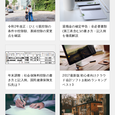
令和2年改正：ひとり親控除の
退職金の確定申告：全必要書類
条件や控除額、寡婦控除の変更
(第三表含む)の書き方・記入例
点を確認
を徹底解説
年末調整：社会保険料控除の書
2017最新版:初心者向けクラウ
き方と記入例。国民健康保険支
ド会計ソフトお勧めランキング
払先は？
ベスト3