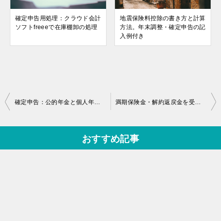
確定申告用処理：クラウド会計
地震保険料控除の書き方と計算
ソフトfreeeで在庫棚卸の処理
方法。年末調整・確定申告の記
入例付き
投
確定申告：公的年金と個人年金の雑所得の一番簡単な計算方法を紹介
満期保険金・解約返戻金を受け取った年の確定申告、書き方と記入例
稿
ナ
おすすめ記事
ビ
ゲ
ー
シ
ョ