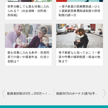
世帯分離しても親を扶養に入れ
＜母子家庭の医療費助成＞ひと
られる？（社会保険・住民税・
り親家庭医療費助成制度の所得
所得税)
制限の調べ方
親を扶養に入れる条件：別居同
母子家庭なら知っておこう！家
居での違いや遺族年金、仕送り
賃や学費の補助制度～税金の免
金額は？
除まで
投
配偶者控除103万→150万へ！パート主婦はいくら稼ぐのが一番お得？
額面50万のボーナス(賞与)手取り額は40万？計算方法も超丁寧に解説
稿