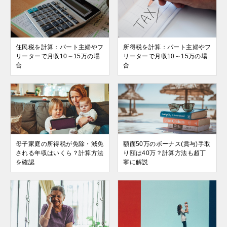
住民税を計算：パート主婦やフ
所得税を計算：パート主婦やフ
リーターで月収10～15万の場
リーターで月収10～15万の場
合
合
母子家庭の所得税が免除・減免
額面50万のボーナス(賞与)手取
される年収はいくら？計算方法
り額は40万？計算方法も超丁
を確認
寧に解説