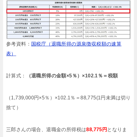
参考資料：
国税庁（退職所得の源泉徴収税額の速算
表）
計算式：
（退職所得の金額×5％）×102.1％＝税額
（1,739,000円×5％）×102.1％＝88,775(1円未満は切り
捨て）
三郎さんの場合、退職金の所得税は
88,775円
となりま