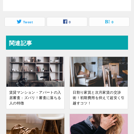
Tweet
0
0
関連記事
賃貸マンション・アパートの入
日割り家賃と次月家賃の交渉
居審査：ズバリ！審査に落ちる
術！初期費用を抑えて超安く引
人の特徴
越すコツ！