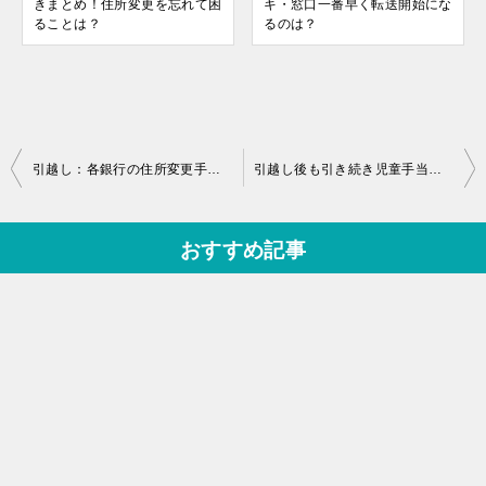
きまとめ！住所変更を忘れて困
キ・窓口一番早く転送開始にな
ることは？
るのは？
投
引越し：各銀行の住所変更手続きまとめ！住所変更を忘れて困ることは？
引越し後も引き続き児童手当を受け取るには？期限や手続き方法を確認
稿
ナ
おすすめ記事
ビ
ゲ
ー
シ
ョ
ン